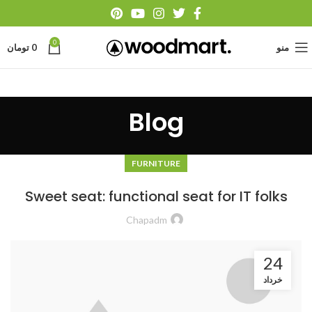
0
منو
0
تومان
Blog
FURNITURE
Sweet seat: functional seat for IT folks
Chapadm
24
خرداد