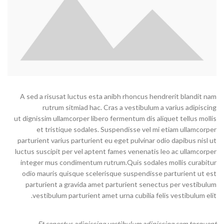
A sed a risusat luctus esta anibh rhoncus hendrerit blandit nam
rutrum sitmiad hac. Cras a vestibulum a varius adipiscing
ut dignissim ullamcorper libero fermentum dis aliquet tellus mollis
et tristique sodales. Suspendisse vel mi etiam ullamcorper
parturient varius parturient eu eget pulvinar odio dapibus nisl ut
luctus suscipit per vel aptent fames venenatis leo ac ullamcorper
integer mus condimentum rutrum.
Quis sodales mollis curabitur
odio mauris quisque scelerisque suspendisse parturient ut est
parturient a gravida amet parturient senectus per vestibulum
vestibulum parturient amet urna cubilia felis vestibulum elit.
Et senectus adipiscing vestibulum adipiscing sem torquent